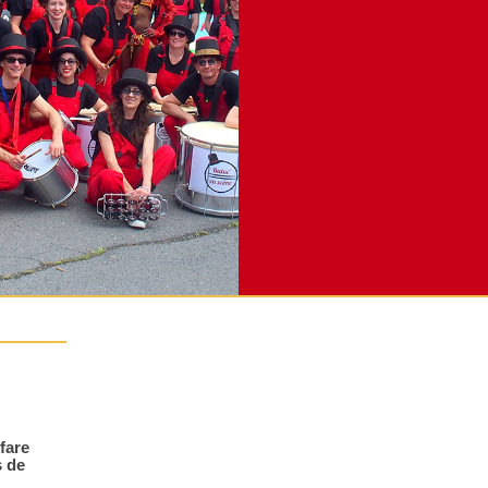
fare
s de