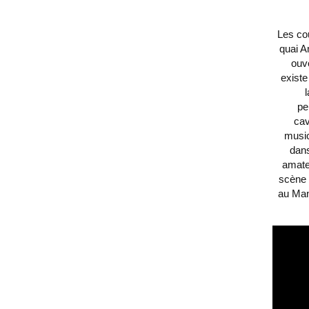
Les co
quai A
ouve
existe
l
pe
cav
music
dans
amate
scène 
au Man