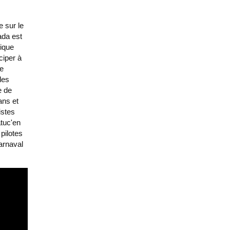
 sur le
ada
est
ique
ciper à
de
les
e de
ans
et
stes
tuc'en
pilotes
arnaval