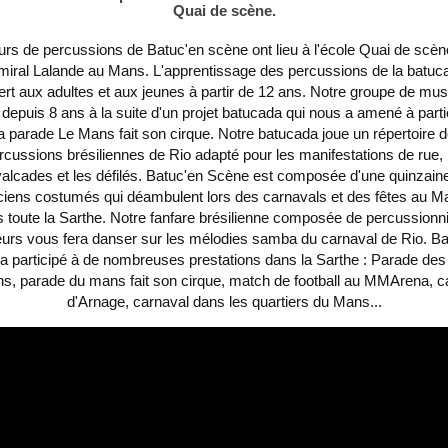
Quai de scène.
urs de percussions de Batuc'en scène ont lieu à l'école Quai de scène
miral Lalande au Mans. L'apprentissage des
percussions de la batuc
rt aux adultes et aux jeunes à partir de 12 ans. Notre
groupe de mus
 depuis 8 ans à la suite d'un projet batucada qui nous a amené à parti
a parade Le Mans fait son cirque. Notre batucada joue un répertoire 
rcussions brésiliennes de Rio adapté pour les manifestations de rue, 
alcades et les défilés. Batuc'en Scène est composée d'une quinzain
iens costumés qui déambulent lors des
carnavals et des fêtes au M
 toute la Sarthe. Notre
fanfare brésilienne
composée de percussionni
urs vous fera danser sur les mélodies samba du carnaval de Rio. Ba
a participé à de nombreuses prestations dans la Sarthe : Parade des 
s, parade du mans fait son cirque, match de football au MMArena, c
d'Arnage, carnaval dans les quartiers du Mans...