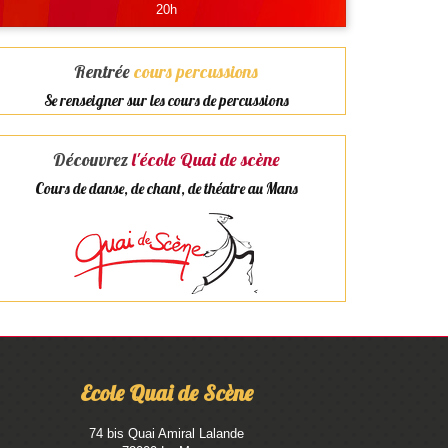
20h
Rentrée
cours percussions
Se renseigner sur les cours de percussions
Découvrez
l'école Quai de scène
Cours de danse, de chant, de théatre au Mans
<
Ecole Quai de Scène
74 bis Quai Amiral Lalande