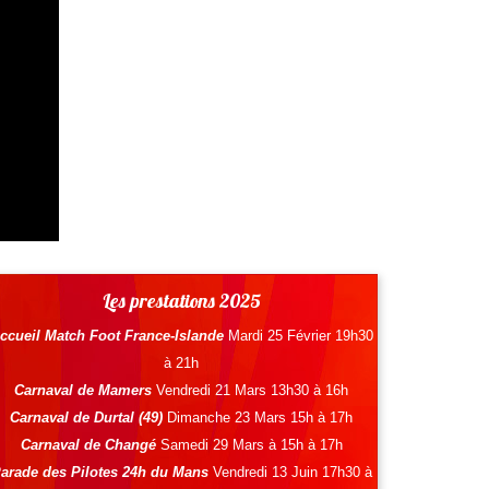
Les prestations 2025
ccueil Match Foot France-Islande
Mardi 25 Février 19h30
à 21h
Carnaval de Mamers
Vendredi 21 Mars 13h30 à 16h
Carnaval de Durtal (49)
Dimanche 23 Mars 15h à 17h
Carnaval de Changé
Samedi 29 Mars à 15h à 17h
arade des Pilotes 24h du Mans
Vendredi 13 Juin 17h30 à