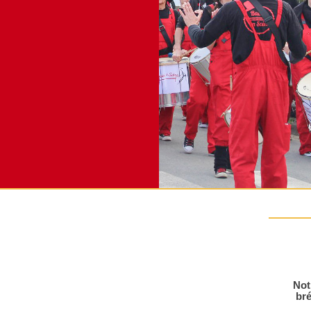
Not
bré